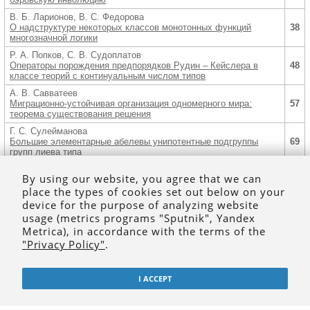
В. Б. Ларионов, В. С. Федорова
О надструктуре некоторых классов монотонных функций
38
многозначной логики
Р. А. Попков, С. В. Судоплатов
Операторы порождения предпорядков Рудин – Кейслера в
48
классе теорий с континуальным числом типов
А. В. Савватеев
Миграционно-устойчивая организация одномерного мира:
57
теорема существования решения
Г. С. Сулейманова
Большие элементарные абелевы унипотентные подгруппы
69
групп лиева типа
В. А. Терлецкий, Е. В. Тучнолобова, Н. Ю. Ульянова
By using our website, you agree that we can
Метод последовательных приближений в параболической
77
place the types of cookies set out below on your
начально-краевой задаче
device for the purpose of analyzing website
И. А. Яковчук
84
usage (metrics programs "Sputnik", Yandex
Типы базисов суперклонов ранга 2
Metrica), in accordance with the terms of the
В. Ф. Чистяков
91
"Privacy Policy"
.
Памяти Юрия Еремеевича Бояринцева
I ACCEPT